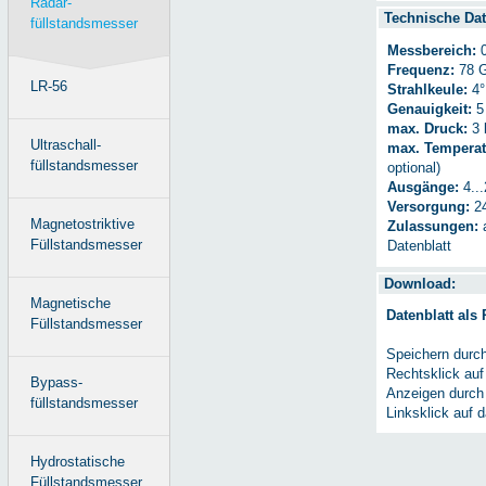
Radar-
Technische Dat
füllstandsmesser
Messbereich:
0
Frequenz:
78 
LR-56
Strahlkeule:
4°
Genauigkeit:
5
max. Druck:
3 
Ultraschall-
max. Temperat
füllstandsmesser
optional)
Ausgänge:
4..
Versorgung:
2
Magnetostriktive
Zulassungen:
a
Füllstandsmesser
Datenblatt
Download:
Magnetische
Datenblatt als
Füllstandsmesser
Speichern durc
Rechtsklick auf
Bypass-
Anzeigen durch
füllstandsmesser
Linksklick auf 
Hydrostatische
Füllstandsmesser